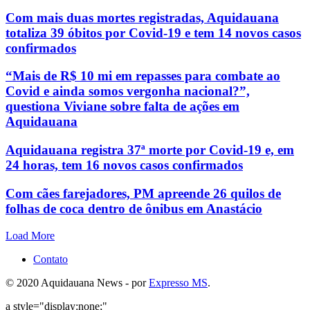
Com mais duas mortes registradas, Aquidauana
totaliza 39 óbitos por Covid-19 e tem 14 novos casos
confirmados
“Mais de R$ 10 mi em repasses para combate ao
Covid e ainda somos vergonha nacional?”,
questiona Viviane sobre falta de ações em
Aquidauana
Aquidauana registra 37ª morte por Covid-19 e, em
24 horas, tem 16 novos casos confirmados
Com cães farejadores, PM apreende 26 quilos de
folhas de coca dentro de ônibus em Anastácio
Load More
Contato
© 2020 Aquidauana News - por
Expresso MS
.
a style="display:none;"