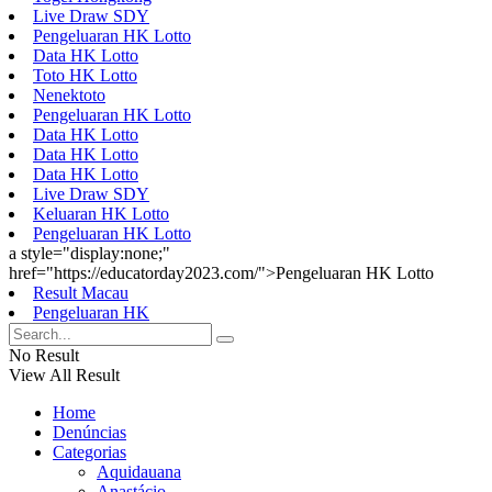
Live Draw SDY
Pengeluaran HK Lotto
Data HK Lotto
Toto HK Lotto
Nenektoto
Pengeluaran HK Lotto
Data HK Lotto
Data HK Lotto
Data HK Lotto
Live Draw SDY
Keluaran HK Lotto
Pengeluaran HK Lotto
a style="display:none;"
href="https://educatorday2023.com/">Pengeluaran HK Lotto
Result Macau
Pengeluaran HK
No Result
View All Result
Home
Denúncias
Categorias
Aquidauana
Anastácio