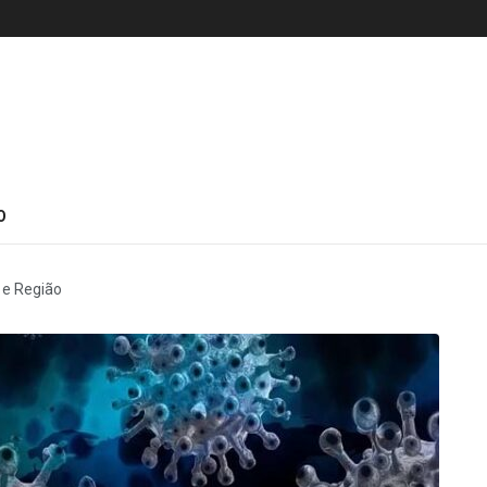
O
 e Região