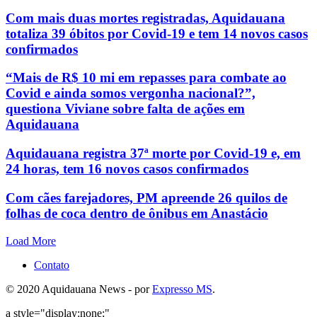
Com mais duas mortes registradas, Aquidauana
totaliza 39 óbitos por Covid-19 e tem 14 novos casos
confirmados
“Mais de R$ 10 mi em repasses para combate ao
Covid e ainda somos vergonha nacional?”,
questiona Viviane sobre falta de ações em
Aquidauana
Aquidauana registra 37ª morte por Covid-19 e, em
24 horas, tem 16 novos casos confirmados
Com cães farejadores, PM apreende 26 quilos de
folhas de coca dentro de ônibus em Anastácio
Load More
Contato
© 2020 Aquidauana News - por
Expresso MS
.
a style="display:none;"