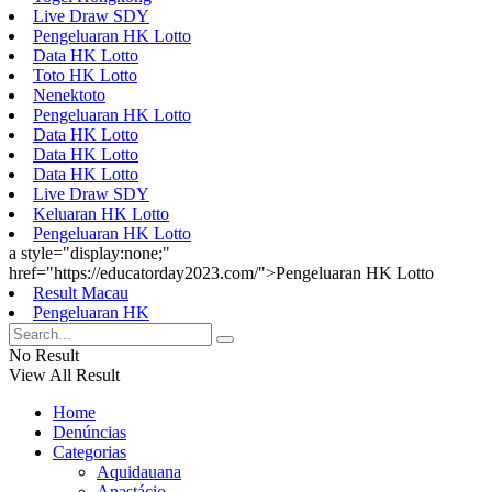
Live Draw SDY
Pengeluaran HK Lotto
Data HK Lotto
Toto HK Lotto
Nenektoto
Pengeluaran HK Lotto
Data HK Lotto
Data HK Lotto
Data HK Lotto
Live Draw SDY
Keluaran HK Lotto
Pengeluaran HK Lotto
a style="display:none;"
href="https://educatorday2023.com/">Pengeluaran HK Lotto
Result Macau
Pengeluaran HK
No Result
View All Result
Home
Denúncias
Categorias
Aquidauana
Anastácio