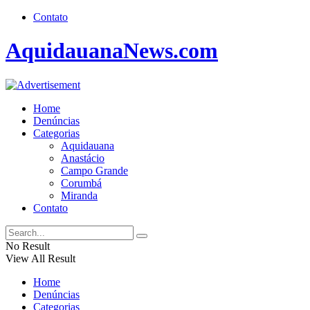
Contato
AquidauanaNews.com
Home
Denúncias
Categorias
Aquidauana
Anastácio
Campo Grande
Corumbá
Miranda
Contato
No Result
View All Result
Home
Denúncias
Categorias