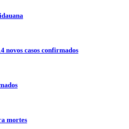
uidauana
14 novos casos confirmados
rmados
ra mortes