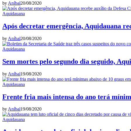
by
Aníbal
20/08/2020
Aquidauana
Após decretar emergência, Aquidauana rece
by
Aníbal
20/08/2020
Aquidauana
Sem mortes pelo segundo dia seguido, Aqu
by
Aníbal
19/08/2020
Aquidauana
Frente fria mais intensa do ano terá míni
by
Aníbal
19/08/2020
Aquidauana