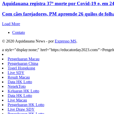
Aquidauana registra 37ª morte por Covid-19 e, em 24
Com cães farejadores, PM apreende 26 quilos de folh
Load More
Contato
© 2020 Aquidauana News - por
Expresso MS
.
a style="display:none;" href="https://educatorday2023.com/">Penge
Pengeluaran Macau
Pengeluaran China
Togel Hongkong
Live SDY
Result Macau
Data HK Lotto
NenekToto
Keluaran HK Lotto
Data HK Lotto
Live Macau
Pengeluaran HK Lotto
Live Draw SDY
Pengeluaran HK Lotto