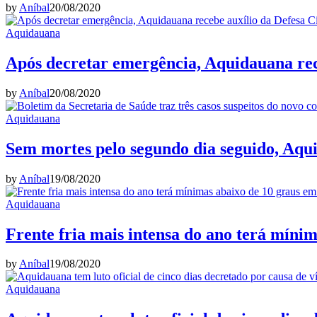
by
Aníbal
20/08/2020
Aquidauana
Após decretar emergência, Aquidauana rece
by
Aníbal
20/08/2020
Aquidauana
Sem mortes pelo segundo dia seguido, Aqu
by
Aníbal
19/08/2020
Aquidauana
Frente fria mais intensa do ano terá míni
by
Aníbal
19/08/2020
Aquidauana