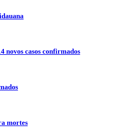
uidauana
14 novos casos confirmados
rmados
ra mortes