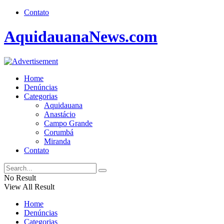
Contato
AquidauanaNews.com
Home
Denúncias
Categorias
Aquidauana
Anastácio
Campo Grande
Corumbá
Miranda
Contato
No Result
View All Result
Home
Denúncias
Categorias