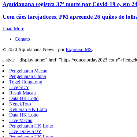
Aquidauana registra 37ª morte por Covid-19 e, em 24
Com cães farejadores, PM apreende 26 quilos de folh
Load More
Contato
© 2020 Aquidauana News - por
Expresso MS
.
a style="display:none;" href="https://educatorday2023.com/">Penge
Pengeluaran Macau
Pengeluaran China
Togel Hongkong
Live SDY
Result Macau
Data HK Lotto
NenekToto
Keluaran HK Lotto
Data HK Lotto
Live Macau
Pengeluaran HK Lotto
Live Draw SDY
Pengeluaran HK Lotto