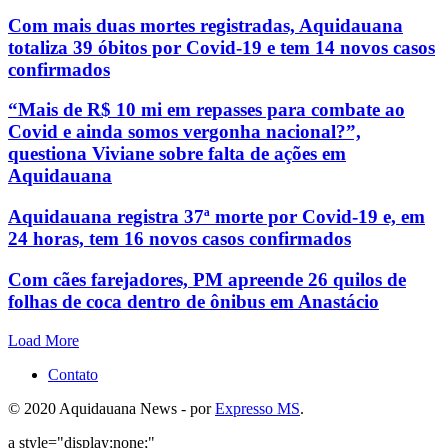
Com mais duas mortes registradas, Aquidauana
totaliza 39 óbitos por Covid-19 e tem 14 novos casos
confirmados
“Mais de R$ 10 mi em repasses para combate ao
Covid e ainda somos vergonha nacional?”,
questiona Viviane sobre falta de ações em
Aquidauana
Aquidauana registra 37ª morte por Covid-19 e, em
24 horas, tem 16 novos casos confirmados
Com cães farejadores, PM apreende 26 quilos de
folhas de coca dentro de ônibus em Anastácio
Load More
Contato
© 2020 Aquidauana News - por
Expresso MS
.
a style="display:none;"