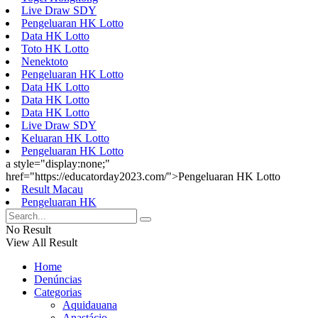
Live Draw SDY
Pengeluaran HK Lotto
Data HK Lotto
Toto HK Lotto
Nenektoto
Pengeluaran HK Lotto
Data HK Lotto
Data HK Lotto
Data HK Lotto
Live Draw SDY
Keluaran HK Lotto
Pengeluaran HK Lotto
a style="display:none;"
href="https://educatorday2023.com/">Pengeluaran HK Lotto
Result Macau
Pengeluaran HK
No Result
View All Result
Home
Denúncias
Categorias
Aquidauana
Anastácio