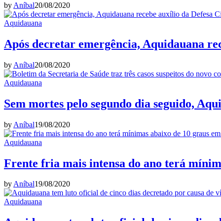
by
Aníbal
20/08/2020
Aquidauana
Após decretar emergência, Aquidauana rece
by
Aníbal
20/08/2020
Aquidauana
Sem mortes pelo segundo dia seguido, Aqu
by
Aníbal
19/08/2020
Aquidauana
Frente fria mais intensa do ano terá míni
by
Aníbal
19/08/2020
Aquidauana