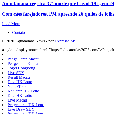
Aquidauana registra 37ª morte por Covid-19 e, em 24
Com cães farejadores, PM apreende 26 quilos de folh
Load More
Contato
© 2020 Aquidauana News - por
Expresso MS
.
a style="display:none;" href="https://educatorday2023.com/">Penge
Pengeluaran Macau
Pengeluaran China
Togel Hongkong
Live SDY
Result Macau
Data HK Lotto
NenekToto
Keluaran HK Lotto
Data HK Lotto
Live Macau
Pengeluaran HK Lotto
Live Draw SDY
Pengeluaran HK Lotto