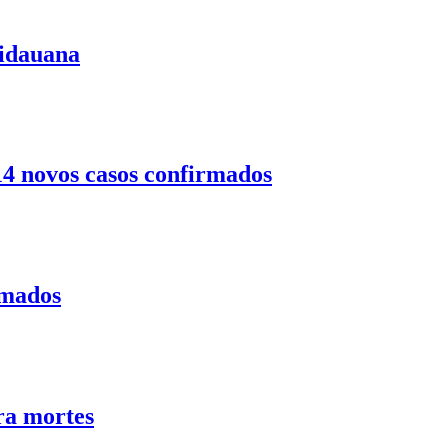
uidauana
14 novos casos confirmados
rmados
ra mortes