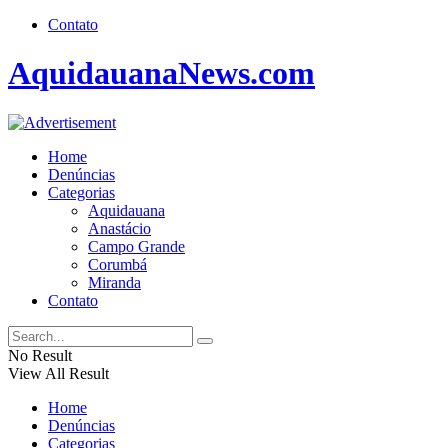
Contato
AquidauanaNews.com
Home
Denúncias
Categorias
Aquidauana
Anastácio
Campo Grande
Corumbá
Miranda
Contato
No Result
View All Result
Home
Denúncias
Categorias