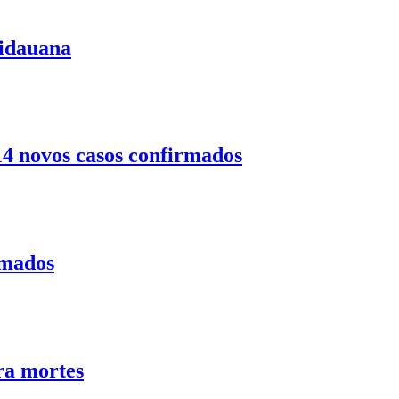
uidauana
14 novos casos confirmados
rmados
ra mortes