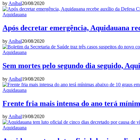
by
Aníbal
20/08/2020
Aquidauana
Após decretar emergência, Aquidauana rece
by
Aníbal
20/08/2020
Aquidauana
Sem mortes pelo segundo dia seguido, Aqu
by
Aníbal
19/08/2020
Aquidauana
Frente fria mais intensa do ano terá míni
by
Aníbal
19/08/2020
Aquidauana