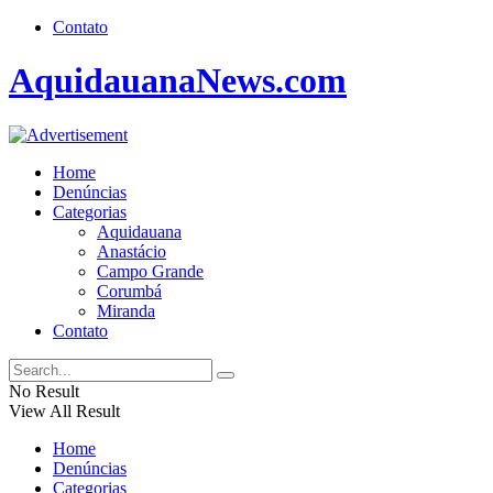
Contato
AquidauanaNews.com
Home
Denúncias
Categorias
Aquidauana
Anastácio
Campo Grande
Corumbá
Miranda
Contato
No Result
View All Result
Home
Denúncias
Categorias