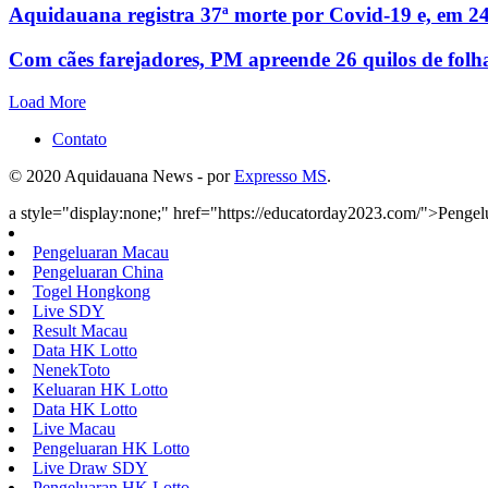
Aquidauana registra 37ª morte por Covid-19 e, em 24
Com cães farejadores, PM apreende 26 quilos de folh
Load More
Contato
© 2020 Aquidauana News - por
Expresso MS
.
a style="display:none;" href="https://educatorday2023.com/">Penge
Pengeluaran Macau
Pengeluaran China
Togel Hongkong
Live SDY
Result Macau
Data HK Lotto
NenekToto
Keluaran HK Lotto
Data HK Lotto
Live Macau
Pengeluaran HK Lotto
Live Draw SDY
Pengeluaran HK Lotto