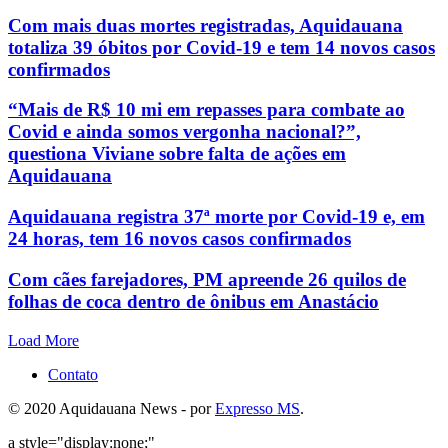
Com mais duas mortes registradas, Aquidauana
totaliza 39 óbitos por Covid-19 e tem 14 novos casos
confirmados
“Mais de R$ 10 mi em repasses para combate ao
Covid e ainda somos vergonha nacional?”,
questiona Viviane sobre falta de ações em
Aquidauana
Aquidauana registra 37ª morte por Covid-19 e, em
24 horas, tem 16 novos casos confirmados
Com cães farejadores, PM apreende 26 quilos de
folhas de coca dentro de ônibus em Anastácio
Load More
Contato
© 2020 Aquidauana News - por
Expresso MS
.
a style="display:none;"