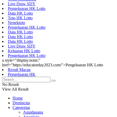
Live Draw SDY
Pengeluaran HK Lotto
Data HK Lotto
Toto HK Lotto
Nenektoto
Pengeluaran HK Lotto
Data HK Lotto
Data HK Lotto
Data HK Lotto
Live Draw SDY
Keluaran HK Lotto
Pengeluaran HK Lotto
a style="display:none;"
href="https://educatorday2023.com/">Pengeluaran HK Lotto
Result Macau
Pengeluaran HK
No Result
View All Result
Home
Denúncias
Categorias
Aquidauana
Anastácio