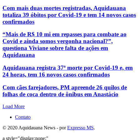
Com mais duas mortes registradas, Aquidauana
totaliza 39 óbitos por Covid-19 e tem 14 novos casos
confirmados
“Mais de R$ 10 mi em repasses para combate ao
Covid e ainda somos vergonha nacional?”,
questiona Viviane sobre falta de ações em
Aquidauana
Aquidauana registra 37ª morte por Covid-19 e, em
24 horas, tem 16 novos casos confirmados
Com cães farejadores, PM apreende 26 quilos de
folhas de coca dentro de ônibus em Anastácio
Load More
Contato
© 2020 Aquidauana News - por
Expresso MS
.
a style="display:none;"