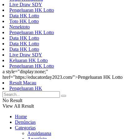
Live Draw SDY
Pengeluaran HK Lotto
Data HK Lotto
Toto HK Lotto
Nenektoto
Pengeluaran HK Lotto
Data HK Lotto
Data HK Lotto
Data HK Lotto
Live Draw SDY
Keluaran HK Lotto
Pengeluaran HK Lotto
a style="display:none;"
href="https://educatorday2023.com/">Pengeluaran HK Lotto
Result Macau
Pengeluaran HK
No Result
View All Result
Home
Denúncias
Categorias
Aquidauana
Anastácio