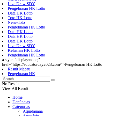
Live Draw SDY
Pengeluaran HK Lotto
Data HK Lotto
Toto HK Lotto
Nenektoto
Pengeluaran HK Lotto
Data HK Lotto
Data HK Lotto
Data HK Lotto
Live Draw SDY
Keluaran HK Lotto
Pengeluaran HK Lotto
a style="display:none;"
href="https://educatorday2023.com/">Pengeluaran HK Lotto
Result Macau
Pengeluaran HK
No Result
View All Result
Home
Denúncias
Categorias
Aquidauana
Anastácio