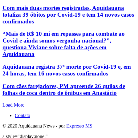
Com mais duas mortes registradas, Aquidauana
totaliza 39 óbitos por Covid-19 e tem 14 novos casos
confirmados
“Mais de R$ 10 mi em repasses para combate ao
Covid e ainda somos vergonha nacional?”,
questiona Viviane sobre falta de ações em
Aquidauana
Aquidauana registra 37ª morte por Covid-19 e, em
24 horas, tem 16 novos casos confirmados
Com cães farejadores, PM apreende 26 quilos de
folhas de coca dentro de ônibus em Anastácio
Load More
Contato
© 2020 Aquidauana News - por
Expresso MS
.
a style="display:none;"