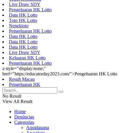
Live Draw SDY
Pengeluaran HK Lotto
Data HK Lotto
Toto HK Lotto
Nenektoto
Pengeluaran HK Lotto
Data HK Lotto
Data HK Lotto
Data HK Lotto
Live Draw SDY
Keluaran HK Lotto
Pengeluaran HK Lotto
a style="display:none;"
href="https://educatorday2023.com/">Pengeluaran HK Lotto
Result Macau
Pengeluaran HK
No Result
View All Result
Home
Denúncias
Categorias
Aquidauana
Anastácio