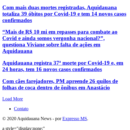
Com mais duas mortes registradas, Aquidauana
totaliza 39 óbitos por Covid-19 e tem 14 novos casos
confirmados
“Mais de R$ 10 mi em repasses para combate ao
Covid e ainda somos vergonha nacional?”,
questiona Viviane sobre falta de ações em
Aquidauana
Aquidauana registra 37ª morte por Covid-19 e, em
24 horas, tem 16 novos casos confirmados
Com cães farejadores, PM apreende 26 quilos de
folhas de coca dentro de ônibus em Anastácio
Load More
Contato
© 2020 Aquidauana News - por
Expresso MS
.
a style="display:none;"