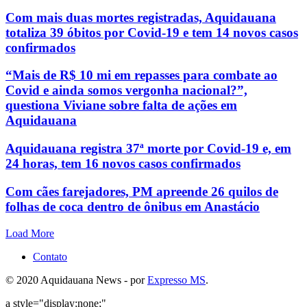
Com mais duas mortes registradas, Aquidauana
totaliza 39 óbitos por Covid-19 e tem 14 novos casos
confirmados
“Mais de R$ 10 mi em repasses para combate ao
Covid e ainda somos vergonha nacional?”,
questiona Viviane sobre falta de ações em
Aquidauana
Aquidauana registra 37ª morte por Covid-19 e, em
24 horas, tem 16 novos casos confirmados
Com cães farejadores, PM apreende 26 quilos de
folhas de coca dentro de ônibus em Anastácio
Load More
Contato
© 2020 Aquidauana News - por
Expresso MS
.
a style="display:none;"