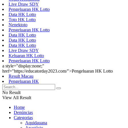
Live Draw SDY
Pengeluaran HK Lotto
Data HK Lotto
Toto HK Lotto
Nenektoto
Pengeluaran HK Lotto
Data HK Lotto
Data HK Lotto
Data HK Lotto
Live Draw SDY
Keluaran HK Lotto
Pengeluaran HK Lotto
a style="display:none;"
href="https://educatorday2023.com/">Pengeluaran HK Lotto
Result Macau
Pengeluaran HK
No Result
View All Result
Home
Denúncias
Categorias
Aquidauana
Anastácio