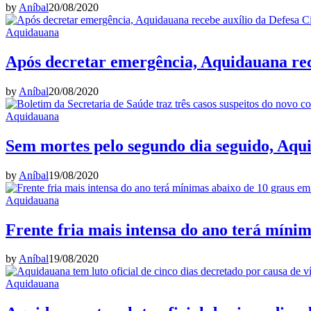
by
Aníbal
20/08/2020
Aquidauana
Após decretar emergência, Aquidauana rece
by
Aníbal
20/08/2020
Aquidauana
Sem mortes pelo segundo dia seguido, Aqu
by
Aníbal
19/08/2020
Aquidauana
Frente fria mais intensa do ano terá míni
by
Aníbal
19/08/2020
Aquidauana