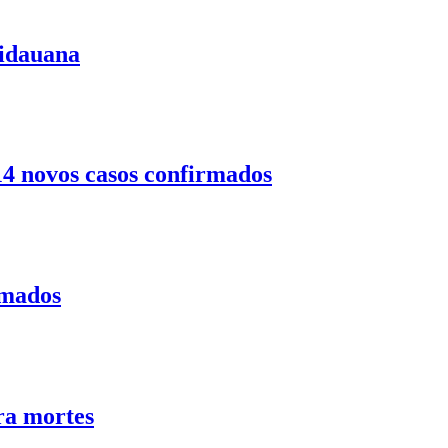
uidauana
14 novos casos confirmados
rmados
ra mortes