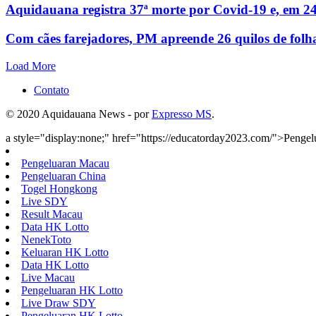
Aquidauana registra 37ª morte por Covid-19 e, em 24
Com cães farejadores, PM apreende 26 quilos de folh
Load More
Contato
© 2020 Aquidauana News - por
Expresso MS
.
a style="display:none;" href="https://educatorday2023.com/">Penge
Pengeluaran Macau
Pengeluaran China
Togel Hongkong
Live SDY
Result Macau
Data HK Lotto
NenekToto
Keluaran HK Lotto
Data HK Lotto
Live Macau
Pengeluaran HK Lotto
Live Draw SDY
Pengeluaran HK Lotto