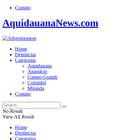
Contato
AquidauanaNews.com
Home
Denúncias
Categorias
Aquidauana
Anastácio
Campo Grande
Corumbá
Miranda
Contato
No Result
View All Result
Home
Denúncias
Categorias