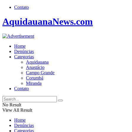
Contato
AquidauanaNews.com
Home
Denúncias
Categorias
Aquidauana
Anastácio
Campo Grande
Corumbá
Miranda
Contato
No Result
View All Result
Home
Denúncias
Categorias