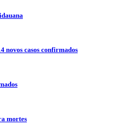
uidauana
14 novos casos confirmados
rmados
ra mortes