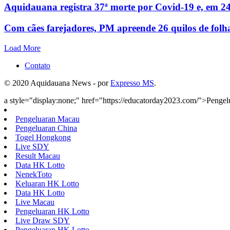
Aquidauana registra 37ª morte por Covid-19 e, em 24
Com cães farejadores, PM apreende 26 quilos de folh
Load More
Contato
© 2020 Aquidauana News - por
Expresso MS
.
a style="display:none;" href="https://educatorday2023.com/">Penge
Pengeluaran Macau
Pengeluaran China
Togel Hongkong
Live SDY
Result Macau
Data HK Lotto
NenekToto
Keluaran HK Lotto
Data HK Lotto
Live Macau
Pengeluaran HK Lotto
Live Draw SDY
Pengeluaran HK Lotto