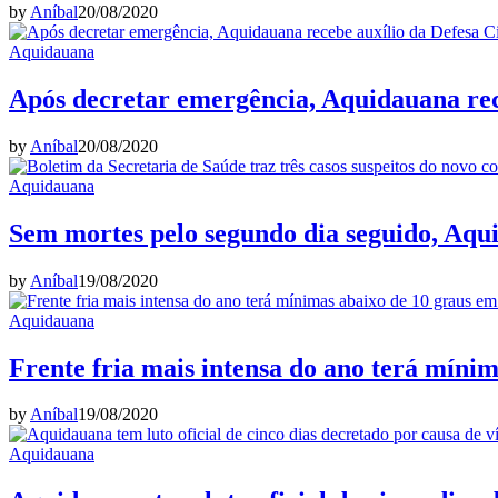
by
Aníbal
20/08/2020
Aquidauana
Após decretar emergência, Aquidauana rece
by
Aníbal
20/08/2020
Aquidauana
Sem mortes pelo segundo dia seguido, Aqu
by
Aníbal
19/08/2020
Aquidauana
Frente fria mais intensa do ano terá míni
by
Aníbal
19/08/2020
Aquidauana