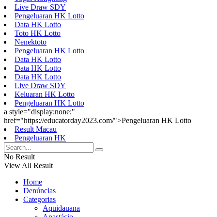
Live Draw SDY
Pengeluaran HK Lotto
Data HK Lotto
Toto HK Lotto
Nenektoto
Pengeluaran HK Lotto
Data HK Lotto
Data HK Lotto
Data HK Lotto
Live Draw SDY
Keluaran HK Lotto
Pengeluaran HK Lotto
a style="display:none;"
href="https://educatorday2023.com/">Pengeluaran HK Lotto
Result Macau
Pengeluaran HK
No Result
View All Result
Home
Denúncias
Categorias
Aquidauana
Anastácio