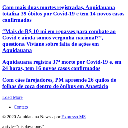
Com mais duas mortes registradas, Aquidauana
totaliza 39 óbitos por Covid-19 e tem 14 novos casos
confirmados
“Mais de R$ 10 mi em repasses para combate ao
Covid e ainda somos vergonha nacional?”,
questiona Viviane sobre falta de ações em
Aquidauana
Aquidauana registra 37ª morte por Covid-19 e, em
24 horas, tem 16 novos casos confirmados
Com cães farejadores, PM apreende 26 quilos de
folhas de coca dentro de ônibus em Anastácio
Load More
Contato
© 2020 Aquidauana News - por
Expresso MS
.
a style="display:none;"