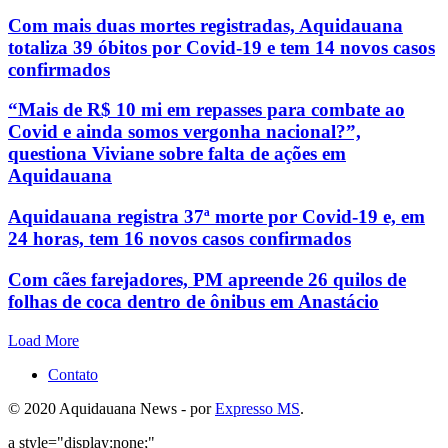
Com mais duas mortes registradas, Aquidauana
totaliza 39 óbitos por Covid-19 e tem 14 novos casos
confirmados
“Mais de R$ 10 mi em repasses para combate ao
Covid e ainda somos vergonha nacional?”,
questiona Viviane sobre falta de ações em
Aquidauana
Aquidauana registra 37ª morte por Covid-19 e, em
24 horas, tem 16 novos casos confirmados
Com cães farejadores, PM apreende 26 quilos de
folhas de coca dentro de ônibus em Anastácio
Load More
Contato
© 2020 Aquidauana News - por
Expresso MS
.
a style="display:none;"