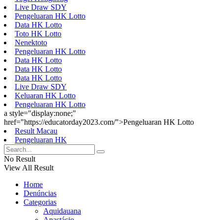
Live Draw SDY
Pengeluaran HK Lotto
Data HK Lotto
Toto HK Lotto
Nenektoto
Pengeluaran HK Lotto
Data HK Lotto
Data HK Lotto
Data HK Lotto
Live Draw SDY
Keluaran HK Lotto
Pengeluaran HK Lotto
a style="display:none;"
href="https://educatorday2023.com/">Pengeluaran HK Lotto
Result Macau
Pengeluaran HK
No Result
View All Result
Home
Denúncias
Categorias
Aquidauana
Anastácio