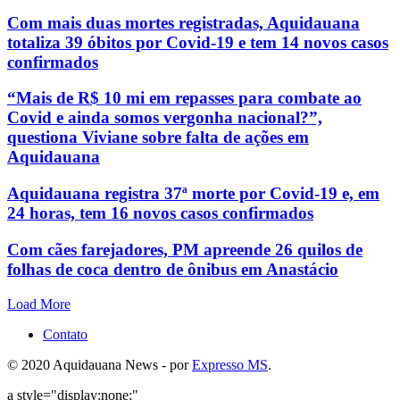
Com mais duas mortes registradas, Aquidauana
totaliza 39 óbitos por Covid-19 e tem 14 novos casos
confirmados
“Mais de R$ 10 mi em repasses para combate ao
Covid e ainda somos vergonha nacional?”,
questiona Viviane sobre falta de ações em
Aquidauana
Aquidauana registra 37ª morte por Covid-19 e, em
24 horas, tem 16 novos casos confirmados
Com cães farejadores, PM apreende 26 quilos de
folhas de coca dentro de ônibus em Anastácio
Load More
Contato
© 2020 Aquidauana News - por
Expresso MS
.
a style="display:none;"