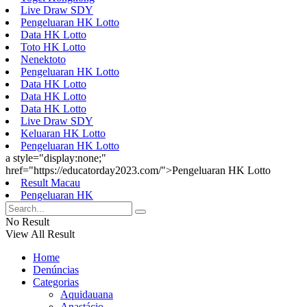
Live Draw SDY
Pengeluaran HK Lotto
Data HK Lotto
Toto HK Lotto
Nenektoto
Pengeluaran HK Lotto
Data HK Lotto
Data HK Lotto
Data HK Lotto
Live Draw SDY
Keluaran HK Lotto
Pengeluaran HK Lotto
a style="display:none;"
href="https://educatorday2023.com/">Pengeluaran HK Lotto
Result Macau
Pengeluaran HK
No Result
View All Result
Home
Denúncias
Categorias
Aquidauana
Anastácio