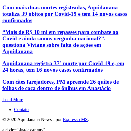
Com mais duas mortes registradas, Aquidauana
totaliza 39 óbitos por Covid-19 e tem 14 novos casos
confirmados
“Mais de R$ 10 mi em repasses para combate ao
Covid e ainda somos vergonha nacional?”,
questiona Viviane sobre falta de ações em
Aquidauana
Aquidauana registra 37ª morte por Covid-19 e, em
24 horas, tem 16 novos casos confirmados
Com cães farejadores, PM apreende 26 quilos de
folhas de coca dentro de ônibus em Anastácio
Load More
Contato
© 2020 Aquidauana News - por
Expresso MS
.
a style="display:none;"