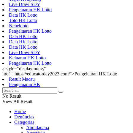
Live Draw SDY
Pengeluaran HK Lotto
Data HK Lotto
Toto HK Lotto
Nenektoto
Pengeluaran HK Lotto
Data HK Lotto
Data HK Lotto
Data HK Lotto
Live Draw SDY
Keluaran HK Lotto
Pengeluaran HK Lotto
a style="display:none;"
href="https://educatorday2023.com/">Pengeluaran HK Lotto
Result Macau
Pengeluaran HK
No Result
View All Result
Home
Denúncias
Categorias
Aquidauana
Anastácio