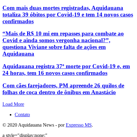
Com mais duas mortes registradas, Aquidauana
totaliza 39 óbitos por Covid-19 e tem 14 novos casos
confirmados
“Mais de R$ 10 mi em repasses para combate ao
Covid e ainda somos vergonha nacional?”,
questiona Viviane sobre falta de ações em
Aquidauana
Aquidauana registra 37ª morte por Covid-19 e, em
24 horas, tem 16 novos casos confirmados
Com cães farejadores, PM apreende 26 quilos de
folhas de coca dentro de ônibus em Anastácio
Load More
Contato
© 2020 Aquidauana News - por
Expresso MS
.
a style="display:none;"