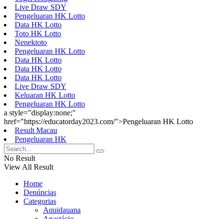
Live Draw SDY
Pengeluaran HK Lotto
Data HK Lotto
Toto HK Lotto
Nenektoto
Pengeluaran HK Lotto
Data HK Lotto
Data HK Lotto
Data HK Lotto
Live Draw SDY
Keluaran HK Lotto
Pengeluaran HK Lotto
a style="display:none;"
href="https://educatorday2023.com/">Pengeluaran HK Lotto
Result Macau
Pengeluaran HK
No Result
View All Result
Home
Denúncias
Categorias
Aquidauana
Anastácio