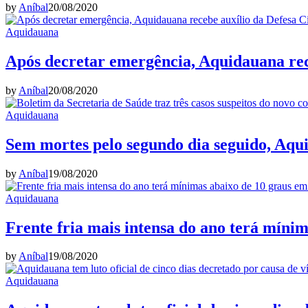
by
Aníbal
20/08/2020
Aquidauana
Após decretar emergência, Aquidauana rece
by
Aníbal
20/08/2020
Aquidauana
Sem mortes pelo segundo dia seguido, Aqu
by
Aníbal
19/08/2020
Aquidauana
Frente fria mais intensa do ano terá míni
by
Aníbal
19/08/2020
Aquidauana