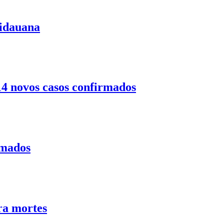
uidauana
14 novos casos confirmados
rmados
ra mortes