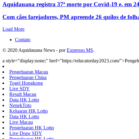
Aquidauana registra 37ª morte por Covid-19 e, em 24
Com cães farejadores, PM apreende 26 quilos de folh
Load More
Contato
© 2020 Aquidauana News - por
Expresso MS
.
a style="display:none;" href="https://educatorday2023.com/">Penge
Pengeluaran Macau
Pengeluaran China
Togel Hongkong
Live SDY
Result Macau
Data HK Lotto
NenekToto
Keluaran HK Lotto
Data HK Lotto
Live Macau
Pengeluaran HK Lotto
Live Draw SDY
Pengeluaran HK Lotto