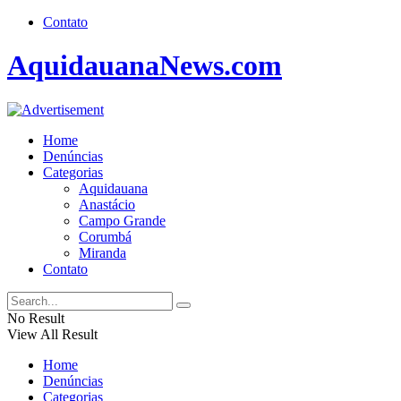
Contato
AquidauanaNews.com
Home
Denúncias
Categorias
Aquidauana
Anastácio
Campo Grande
Corumbá
Miranda
Contato
No Result
View All Result
Home
Denúncias
Categorias