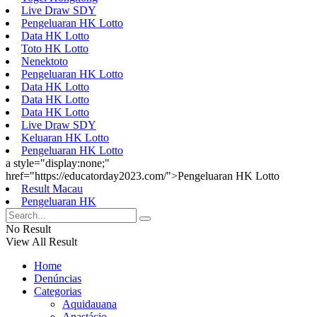
Live Draw SDY
Pengeluaran HK Lotto
Data HK Lotto
Toto HK Lotto
Nenektoto
Pengeluaran HK Lotto
Data HK Lotto
Data HK Lotto
Data HK Lotto
Live Draw SDY
Keluaran HK Lotto
Pengeluaran HK Lotto
a style="display:none;"
href="https://educatorday2023.com/">Pengeluaran HK Lotto
Result Macau
Pengeluaran HK
No Result
View All Result
Home
Denúncias
Categorias
Aquidauana
Anastácio