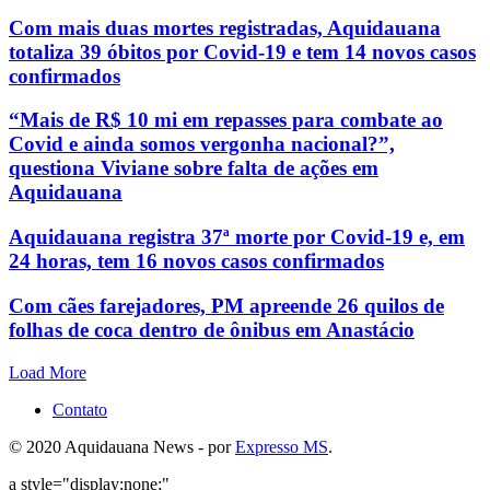
Com mais duas mortes registradas, Aquidauana
totaliza 39 óbitos por Covid-19 e tem 14 novos casos
confirmados
“Mais de R$ 10 mi em repasses para combate ao
Covid e ainda somos vergonha nacional?”,
questiona Viviane sobre falta de ações em
Aquidauana
Aquidauana registra 37ª morte por Covid-19 e, em
24 horas, tem 16 novos casos confirmados
Com cães farejadores, PM apreende 26 quilos de
folhas de coca dentro de ônibus em Anastácio
Load More
Contato
© 2020 Aquidauana News - por
Expresso MS
.
a style="display:none;"