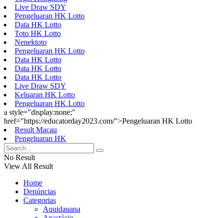
Live Draw SDY
Pengeluaran HK Lotto
Data HK Lotto
Toto HK Lotto
Nenektoto
Pengeluaran HK Lotto
Data HK Lotto
Data HK Lotto
Data HK Lotto
Live Draw SDY
Keluaran HK Lotto
Pengeluaran HK Lotto
a style="display:none;"
href="https://educatorday2023.com/">Pengeluaran HK Lotto
Result Macau
Pengeluaran HK
No Result
View All Result
Home
Denúncias
Categorias
Aquidauana
Anastácio