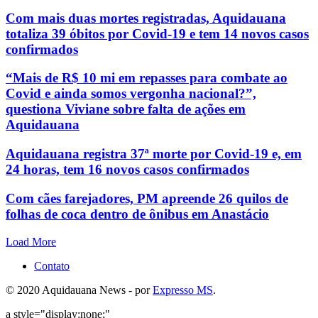
Com mais duas mortes registradas, Aquidauana
totaliza 39 óbitos por Covid-19 e tem 14 novos casos
confirmados
“Mais de R$ 10 mi em repasses para combate ao
Covid e ainda somos vergonha nacional?”,
questiona Viviane sobre falta de ações em
Aquidauana
Aquidauana registra 37ª morte por Covid-19 e, em
24 horas, tem 16 novos casos confirmados
Com cães farejadores, PM apreende 26 quilos de
folhas de coca dentro de ônibus em Anastácio
Load More
Contato
© 2020 Aquidauana News - por
Expresso MS
.
a style="display:none;"