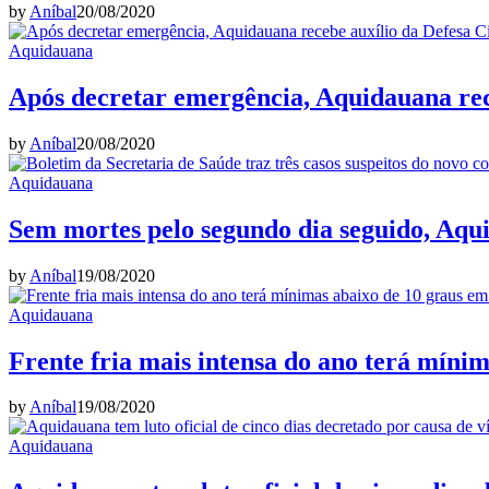
by
Aníbal
20/08/2020
Aquidauana
Após decretar emergência, Aquidauana rece
by
Aníbal
20/08/2020
Aquidauana
Sem mortes pelo segundo dia seguido, Aqu
by
Aníbal
19/08/2020
Aquidauana
Frente fria mais intensa do ano terá míni
by
Aníbal
19/08/2020
Aquidauana