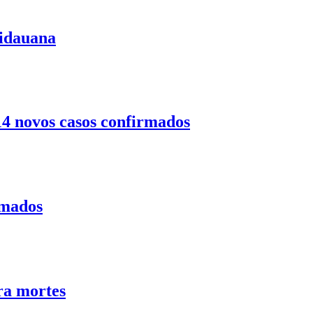
uidauana
14 novos casos confirmados
rmados
ra mortes