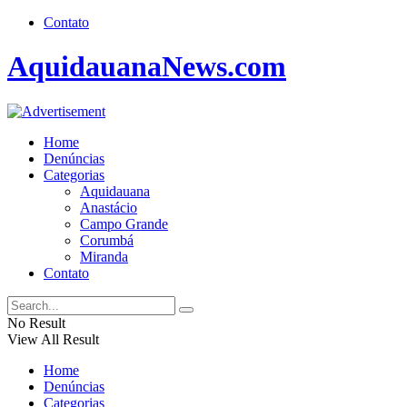
Contato
AquidauanaNews.com
Home
Denúncias
Categorias
Aquidauana
Anastácio
Campo Grande
Corumbá
Miranda
Contato
No Result
View All Result
Home
Denúncias
Categorias