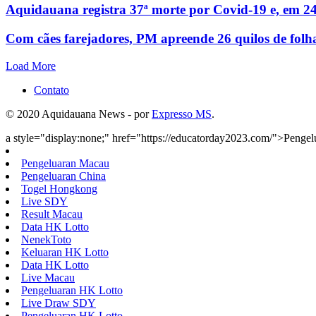
Aquidauana registra 37ª morte por Covid-19 e, em 24
Com cães farejadores, PM apreende 26 quilos de folh
Load More
Contato
© 2020 Aquidauana News - por
Expresso MS
.
a style="display:none;" href="https://educatorday2023.com/">Penge
Pengeluaran Macau
Pengeluaran China
Togel Hongkong
Live SDY
Result Macau
Data HK Lotto
NenekToto
Keluaran HK Lotto
Data HK Lotto
Live Macau
Pengeluaran HK Lotto
Live Draw SDY
Pengeluaran HK Lotto