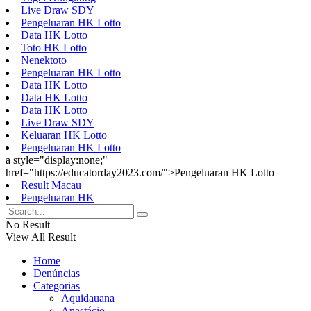
Live Draw SDY
Pengeluaran HK Lotto
Data HK Lotto
Toto HK Lotto
Nenektoto
Pengeluaran HK Lotto
Data HK Lotto
Data HK Lotto
Data HK Lotto
Live Draw SDY
Keluaran HK Lotto
Pengeluaran HK Lotto
a style="display:none;"
href="https://educatorday2023.com/">Pengeluaran HK Lotto
Result Macau
Pengeluaran HK
No Result
View All Result
Home
Denúncias
Categorias
Aquidauana
Anastácio