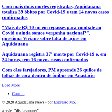
Com mais duas mortes registradas, Aquidauana
totaliza 39 óbitos por Covid-19 e tem 14 novos casos
confirmados
“Mais de R$ 10 mi em repasses para combate ao
Covid e ainda somos vergonha nacional?”,
questiona Viviane sobre falta de ações em
Aquidauana
Aquidauana registra 37ª morte por Covid-19 e, em
24 horas, tem 16 novos casos confirmados
Com cães farejadores, PM apreende 26 quilos de
folhas de coca dentro de ônibus em Anastácio
Load More
Contato
© 2020 Aquidauana News - por
Expresso MS
.
a style="display:none;"