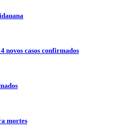
uidauana
14 novos casos confirmados
rmados
ra mortes