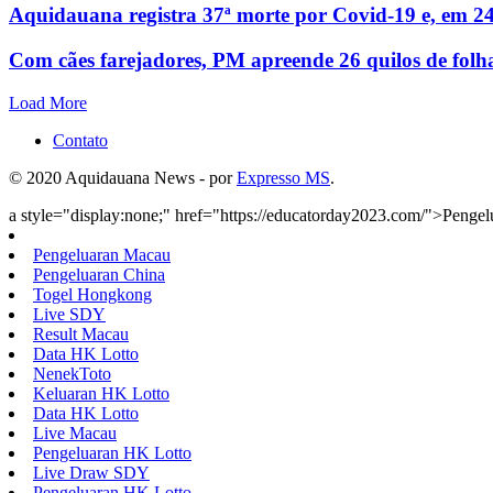
Aquidauana registra 37ª morte por Covid-19 e, em 24
Com cães farejadores, PM apreende 26 quilos de folh
Load More
Contato
© 2020 Aquidauana News - por
Expresso MS
.
a style="display:none;" href="https://educatorday2023.com/">Penge
Pengeluaran Macau
Pengeluaran China
Togel Hongkong
Live SDY
Result Macau
Data HK Lotto
NenekToto
Keluaran HK Lotto
Data HK Lotto
Live Macau
Pengeluaran HK Lotto
Live Draw SDY
Pengeluaran HK Lotto