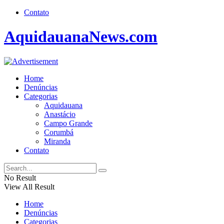
Contato
AquidauanaNews.com
Home
Denúncias
Categorias
Aquidauana
Anastácio
Campo Grande
Corumbá
Miranda
Contato
No Result
View All Result
Home
Denúncias
Categorias