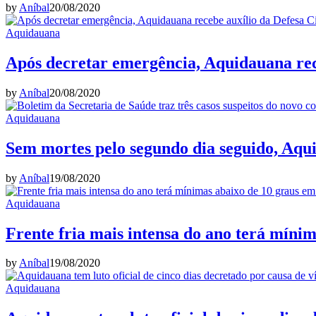
by
Aníbal
20/08/2020
Aquidauana
Após decretar emergência, Aquidauana rece
by
Aníbal
20/08/2020
Aquidauana
Sem mortes pelo segundo dia seguido, Aqu
by
Aníbal
19/08/2020
Aquidauana
Frente fria mais intensa do ano terá míni
by
Aníbal
19/08/2020
Aquidauana