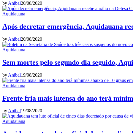
by
Aníbal
20/08/2020
Aquidauana
Após decretar emergência, Aquidauana rece
by
Aníbal
20/08/2020
Aquidauana
Sem mortes pelo segundo dia seguido, Aqu
by
Aníbal
19/08/2020
Aquidauana
Frente fria mais intensa do ano terá míni
by
Aníbal
19/08/2020
Aquidauana