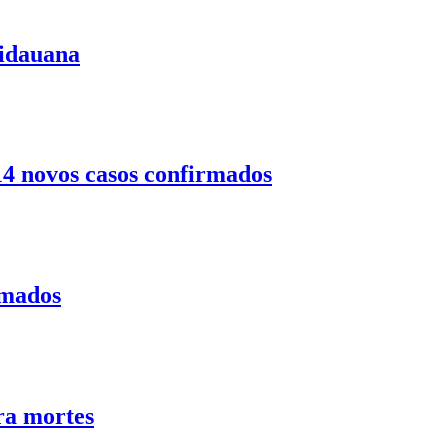
uidauana
14 novos casos confirmados
rmados
ra mortes