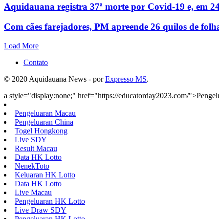
Aquidauana registra 37ª morte por Covid-19 e, em 24
Com cães farejadores, PM apreende 26 quilos de folh
Load More
Contato
© 2020 Aquidauana News - por
Expresso MS
.
a style="display:none;" href="https://educatorday2023.com/">Penge
Pengeluaran Macau
Pengeluaran China
Togel Hongkong
Live SDY
Result Macau
Data HK Lotto
NenekToto
Keluaran HK Lotto
Data HK Lotto
Live Macau
Pengeluaran HK Lotto
Live Draw SDY
Pengeluaran HK Lotto