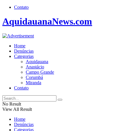
Contato
AquidauanaNews.com
Home
Denúncias
Categorias
Aquidauana
Anastácio
Campo Grande
Corumbá
Miranda
Contato
No Result
View All Result
Home
Denúncias
Categorias