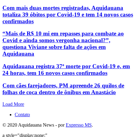
Com mais duas mortes registradas, Aquidauana
totaliza 39 óbitos por Covid-19 e tem 14 novos casos
confirmados
“Mais de R$ 10 mi em repasses para combate ao
Covid e ainda somos vergonha nacional?”,
questiona Viviane sobre falta de ações em
Aquidauana
Aquidauana registra 37ª morte por Covid-19 e, em
24 horas, tem 16 novos casos confirmados
Com cães farejadores, PM apreende 26 quilos de
folhas de coca dentro de ônibus em Anastácio
Load More
Contato
© 2020 Aquidauana News - por
Expresso MS
.
a style="display:none;"