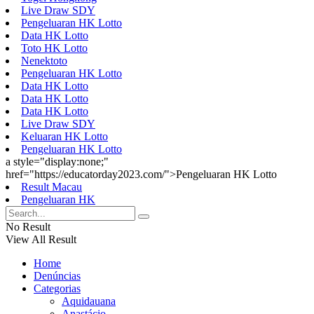
Live Draw SDY
Pengeluaran HK Lotto
Data HK Lotto
Toto HK Lotto
Nenektoto
Pengeluaran HK Lotto
Data HK Lotto
Data HK Lotto
Data HK Lotto
Live Draw SDY
Keluaran HK Lotto
Pengeluaran HK Lotto
a style="display:none;"
href="https://educatorday2023.com/">Pengeluaran HK Lotto
Result Macau
Pengeluaran HK
No Result
View All Result
Home
Denúncias
Categorias
Aquidauana
Anastácio