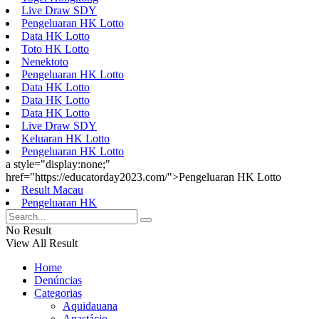
Live Draw SDY
Pengeluaran HK Lotto
Data HK Lotto
Toto HK Lotto
Nenektoto
Pengeluaran HK Lotto
Data HK Lotto
Data HK Lotto
Data HK Lotto
Live Draw SDY
Keluaran HK Lotto
Pengeluaran HK Lotto
a style="display:none;"
href="https://educatorday2023.com/">Pengeluaran HK Lotto
Result Macau
Pengeluaran HK
No Result
View All Result
Home
Denúncias
Categorias
Aquidauana
Anastácio