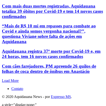
Com mais duas mortes registradas, Aquidauana
totaliza 39 óbitos por Covid-19 e tem 14 novos casos
confirmados
“Mais de R$ 10 mi em repasses para combate ao
Covid e ainda somos vergonha nacional?”,
questiona Viviane sobre falta de ações em
Aquidauana
Aquidauana registra 37ª morte por Covid-19 e, em
24 horas, tem 16 novos casos confirmados
Com cães farejadores, PM apreende 26 quilos de
folhas de coca dentro de ônibus em Anastácio
Load More
Contato
© 2020 Aquidauana News - por
Expresso MS
.
a style="display:none;"