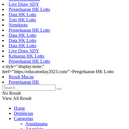
Live Draw SDY
Pengeluaran HK Lotto
Data HK Lotto
Toto HK Lotto
Nenektoto
Pengeluaran HK Lotto
Data HK Lotto
Data HK Lotto
Data HK Lotto
Live Draw SDY
Keluaran HK Lotto
Pengeluaran HK Lotto
a style="display:none;"
href="https://educatorday2023.com/">Pengeluaran HK Lotto
Result Macau
Pengeluaran HK
No Result
View All Result
Home
Denúncias
Categorias
Aquidauana
Anastácio