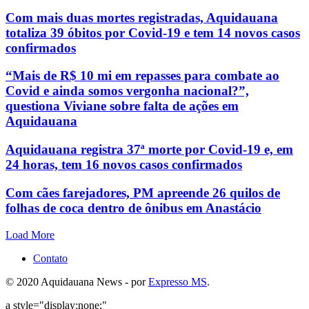
Com mais duas mortes registradas, Aquidauana
totaliza 39 óbitos por Covid-19 e tem 14 novos casos
confirmados
“Mais de R$ 10 mi em repasses para combate ao
Covid e ainda somos vergonha nacional?”,
questiona Viviane sobre falta de ações em
Aquidauana
Aquidauana registra 37ª morte por Covid-19 e, em
24 horas, tem 16 novos casos confirmados
Com cães farejadores, PM apreende 26 quilos de
folhas de coca dentro de ônibus em Anastácio
Load More
Contato
© 2020 Aquidauana News - por
Expresso MS
.
a style="display:none;"