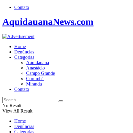
Contato
AquidauanaNews.com
Home
Denúncias
Categorias
Aquidauana
Anastácio
Campo Grande
Corumbá
Miranda
Contato
No Result
View All Result
Home
Denúncias
Categorias