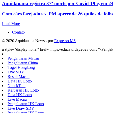
Aquidauana registra 37ª morte por Covid-19 e, em 24
Com cães farejadores, PM apreende 26 quilos de folh
Load More
Contato
© 2020 Aquidauana News - por
Expresso MS
.
a style="display:none;" href="https://educatorday2023.com/">Penge
Pengeluaran Macau
Pengeluaran China
Togel Hongkong
Live SDY
Result Macau
Data HK Lotto
NenekToto
Keluaran HK Lotto
Data HK Lotto
Live Macau
Pengeluaran HK Lotto
Live Draw SDY
Pengeluaran HK Lotto