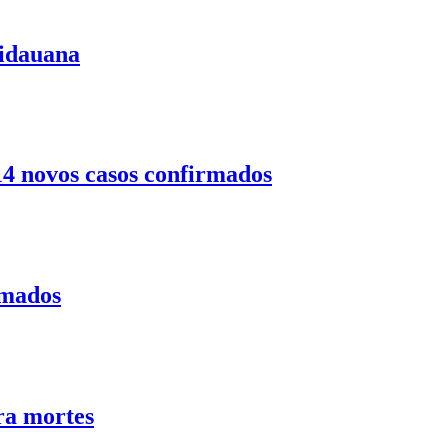
uidauana
14 novos casos confirmados
rmados
ra mortes