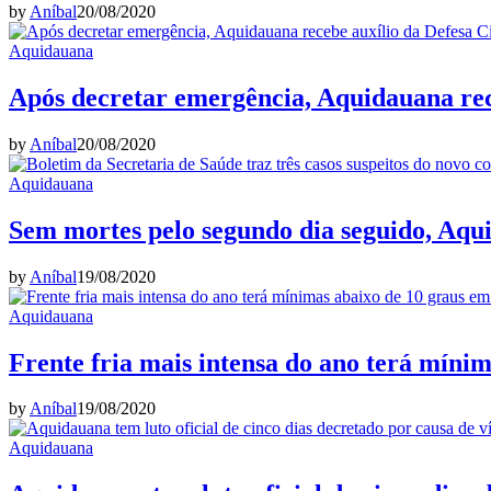
by
Aníbal
20/08/2020
Aquidauana
Após decretar emergência, Aquidauana rece
by
Aníbal
20/08/2020
Aquidauana
Sem mortes pelo segundo dia seguido, Aqu
by
Aníbal
19/08/2020
Aquidauana
Frente fria mais intensa do ano terá míni
by
Aníbal
19/08/2020
Aquidauana