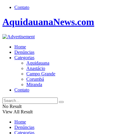
Contato
AquidauanaNews.com
Home
Denúncias
Categorias
Aquidauana
Anastácio
Campo Grande
Corumbá
Miranda
Contato
No Result
View All Result
Home
Denúncias
Categorias