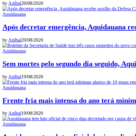
by
Aníbal
20/08/2020
Aquidauana
Após decretar emergência, Aquidauana rece
by
Aníbal
20/08/2020
Aquidauana
Sem mortes pelo segundo dia seguido, Aqu
by
Aníbal
19/08/2020
Aquidauana
Frente fria mais intensa do ano terá míni
by
Aníbal
19/08/2020
Aquidauana