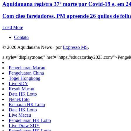
Aquidauana registra 37ª morte por Covid-19 e, em 24
Com cães farejadores, PM apreende 26 quilos de folh
Load More
Contato
© 2020 Aquidauana News - por
Expresso MS
.
a style="display:none;" href="https://educatorday2023.com/">Penge
Pengeluaran Macau
Pengeluaran China
Togel Hongkong
Live SDY
Result Macau
Data HK Lotto
NenekToto
Keluaran HK Lotto
Data HK Lotto
Live Macau
Pengeluaran HK Lotto
Live Draw SDY
Pengeluaran HK Lotto