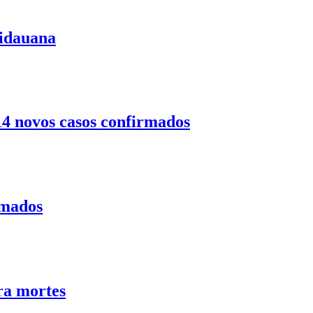
uidauana
14 novos casos confirmados
rmados
ra mortes