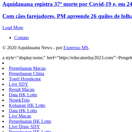
Aquidauana registra 37ª morte por Covid-19 e, em 24
Com cães farejadores, PM apreende 26 quilos de folh
Load More
Contato
© 2020 Aquidauana News - por
Expresso MS
.
a style="display:none;" href="https://educatorday2023.com/">Penge
Pengeluaran Macau
Pengeluaran China
Togel Hongkong
Live SDY
Result Macau
Data HK Lotto
NenekToto
Keluaran HK Lotto
Data HK Lotto
Live Macau
Pengeluaran HK Lotto
Live Draw SDY
Pengeluaran HK Lotto