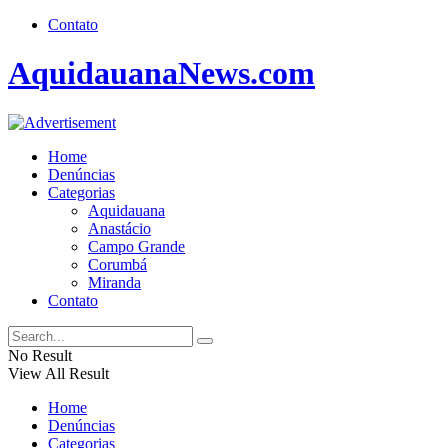
Contato
AquidauanaNews.com
Home
Denúncias
Categorias
Aquidauana
Anastácio
Campo Grande
Corumbá
Miranda
Contato
No Result
View All Result
Home
Denúncias
Categorias