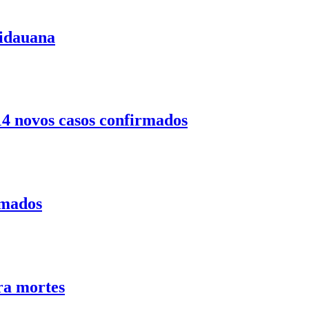
uidauana
14 novos casos confirmados
rmados
ra mortes