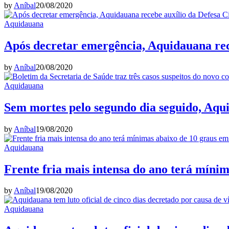
by
Aníbal
20/08/2020
Aquidauana
Após decretar emergência, Aquidauana rece
by
Aníbal
20/08/2020
Aquidauana
Sem mortes pelo segundo dia seguido, Aqu
by
Aníbal
19/08/2020
Aquidauana
Frente fria mais intensa do ano terá míni
by
Aníbal
19/08/2020
Aquidauana