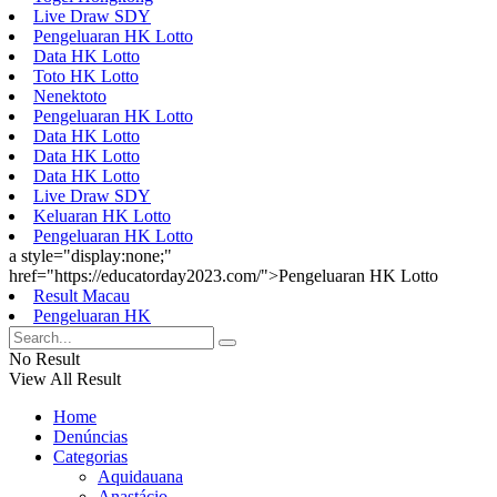
Live Draw SDY
Pengeluaran HK Lotto
Data HK Lotto
Toto HK Lotto
Nenektoto
Pengeluaran HK Lotto
Data HK Lotto
Data HK Lotto
Data HK Lotto
Live Draw SDY
Keluaran HK Lotto
Pengeluaran HK Lotto
a style="display:none;"
href="https://educatorday2023.com/">Pengeluaran HK Lotto
Result Macau
Pengeluaran HK
No Result
View All Result
Home
Denúncias
Categorias
Aquidauana
Anastácio