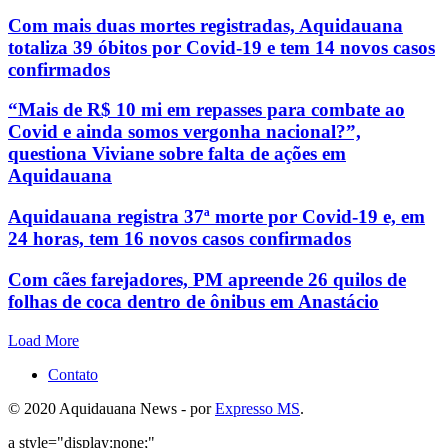
Com mais duas mortes registradas, Aquidauana
totaliza 39 óbitos por Covid-19 e tem 14 novos casos
confirmados
“Mais de R$ 10 mi em repasses para combate ao
Covid e ainda somos vergonha nacional?”,
questiona Viviane sobre falta de ações em
Aquidauana
Aquidauana registra 37ª morte por Covid-19 e, em
24 horas, tem 16 novos casos confirmados
Com cães farejadores, PM apreende 26 quilos de
folhas de coca dentro de ônibus em Anastácio
Load More
Contato
© 2020 Aquidauana News - por
Expresso MS
.
a style="display:none;"