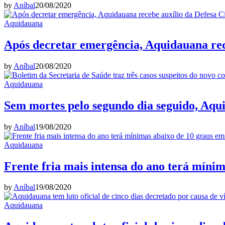
by
Aníbal
20/08/2020
Aquidauana
Após decretar emergência, Aquidauana rece
by
Aníbal
20/08/2020
Aquidauana
Sem mortes pelo segundo dia seguido, Aqu
by
Aníbal
19/08/2020
Aquidauana
Frente fria mais intensa do ano terá míni
by
Aníbal
19/08/2020
Aquidauana