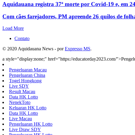
Aquidauana registra 37ª morte por Covid-19 e, em 24
Com cães farejadores, PM apreende 26 quilos de folh
Load More
Contato
© 2020 Aquidauana News - por
Expresso MS
.
a style="display:none;" href="https://educatorday2023.com/">Penge
Pengeluaran Macau
Pengeluaran China
Togel Hongkong
Live SDY
Result Macau
Data HK Lotto
NenekToto
Keluaran HK Lotto
Data HK Lotto
Live Macau
Pengeluaran HK Lotto
Live Draw SDY
Pengeluaran HK Lotto