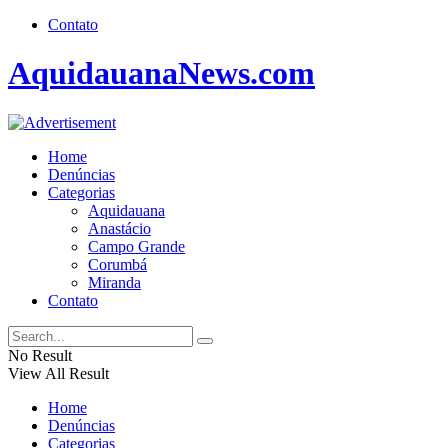
Contato
AquidauanaNews.com
Home
Denúncias
Categorias
Aquidauana
Anastácio
Campo Grande
Corumbá
Miranda
Contato
No Result
View All Result
Home
Denúncias
Categorias