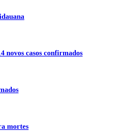
uidauana
14 novos casos confirmados
rmados
ra mortes