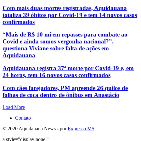
Com mais duas mortes registradas, Aquidauana
totaliza 39 óbitos por Covid-19 e tem 14 novos casos
confirmados
“Mais de R$ 10 mi em repasses para combate ao
Covid e ainda somos vergonha nacional?”,
questiona Viviane sobre falta de ações em
Aquidauana
Aquidauana registra 37ª morte por Covid-19 e, em
24 horas, tem 16 novos casos confirmados
Com cães farejadores, PM apreende 26 quilos de
folhas de coca dentro de ônibus em Anastácio
Load More
Contato
© 2020 Aquidauana News - por
Expresso MS
.
a style="display:none;"