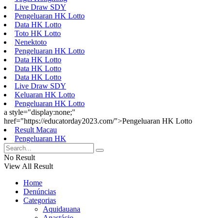
Live Draw SDY
Pengeluaran HK Lotto
Data HK Lotto
Toto HK Lotto
Nenektoto
Pengeluaran HK Lotto
Data HK Lotto
Data HK Lotto
Data HK Lotto
Live Draw SDY
Keluaran HK Lotto
Pengeluaran HK Lotto
a style="display:none;"
href="https://educatorday2023.com/">Pengeluaran HK Lotto
Result Macau
Pengeluaran HK
No Result
View All Result
Home
Denúncias
Categorias
Aquidauana
Anastácio