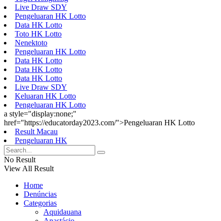
Live Draw SDY
Pengeluaran HK Lotto
Data HK Lotto
Toto HK Lotto
Nenektoto
Pengeluaran HK Lotto
Data HK Lotto
Data HK Lotto
Data HK Lotto
Live Draw SDY
Keluaran HK Lotto
Pengeluaran HK Lotto
a style="display:none;"
href="https://educatorday2023.com/">Pengeluaran HK Lotto
Result Macau
Pengeluaran HK
No Result
View All Result
Home
Denúncias
Categorias
Aquidauana
Anastácio