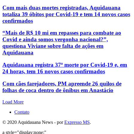
Com mais duas mortes registradas, Aquidauana
totaliza 39 óbitos por Covid-19 e tem 14 novos casos
confirmados
“Mais de R$ 10 mi em repasses para combate ao
Covid e ainda somos vergonha nacional?”,
questiona Viviane sobre falta de ações em
Aquidauana
Aquidauana registra 37ª morte por Covid-19 e, em
24 horas, tem 16 novos casos confirmados
Com cães farejadores, PM apreende 26 quilos de
folhas de coca dentro de ônibus em Anastácio
Load More
Contato
© 2020 Aquidauana News - por
Expresso MS
.
a style="display:none;"