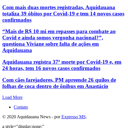
Com mais duas mortes registradas, Aquidauana
totaliza 39 óbitos por Covid-19 e tem 14 novos casos
confirmados
“Mais de R$ 10 mi em repasses para combate ao
Covid e ainda somos vergonha nacional?”,
questiona Viviane sobre falta de ações em
Aquidauana
Aquidauana registra 37ª morte por Covid-19 e, em
24 horas, tem 16 novos casos confirmados
Com cães farejadores, PM apreende 26 quilos de
folhas de coca dentro de ônibus em Anastácio
Load More
Contato
© 2020 Aquidauana News - por
Expresso MS
.
a style="display:none;"