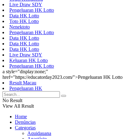
Live Draw SDY
Pengeluaran HK Lotto
Data HK Lotto
Toto HK Lotto
Nenektoto
Pengeluaran HK Lotto
Data HK Lotto
Data HK Lotto
Data HK Lotto
Live Draw SDY
Keluaran HK Lotto
Pengeluaran HK Lotto
a style="display:none;"
href="https://educatorday2023.com/">Pengeluaran HK Lotto
Result Macau
Pengeluaran HK
No Result
View All Result
Home
Denúncias
Categorias
Aquidauana
Anastácio