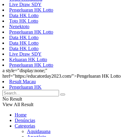
Live Draw SDY
Pengeluaran HK Lotto
Data HK Lotto
Toto HK Lotto
Nenektoto
Pengeluaran HK Lotto
Data HK Lotto
Data HK Lotto
Data HK Lotto
Live Draw SDY
Keluaran HK Lotto
Pengeluaran HK Lotto
a style="display:none;"
href="https://educatorday2023.com/">Pengeluaran HK Lotto
Result Macau
Pengeluaran HK
No Result
View All Result
Home
Denúncias
Categorias
Aquidauana
Anastácio