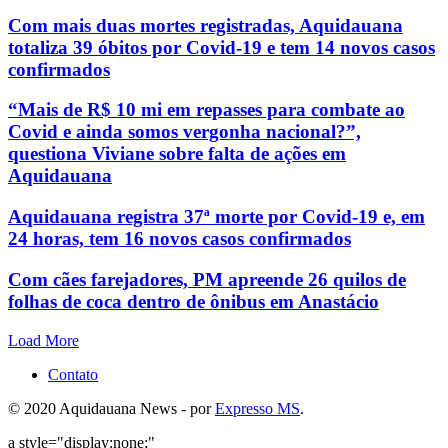
Com mais duas mortes registradas, Aquidauana
totaliza 39 óbitos por Covid-19 e tem 14 novos casos
confirmados
“Mais de R$ 10 mi em repasses para combate ao
Covid e ainda somos vergonha nacional?”,
questiona Viviane sobre falta de ações em
Aquidauana
Aquidauana registra 37ª morte por Covid-19 e, em
24 horas, tem 16 novos casos confirmados
Com cães farejadores, PM apreende 26 quilos de
folhas de coca dentro de ônibus em Anastácio
Load More
Contato
© 2020 Aquidauana News - por
Expresso MS
.
a style="display:none;"