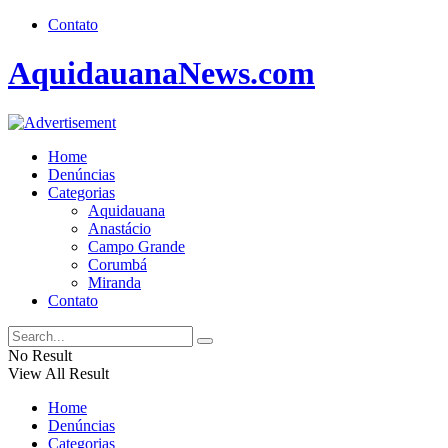
Contato
AquidauanaNews.com
Home
Denúncias
Categorias
Aquidauana
Anastácio
Campo Grande
Corumbá
Miranda
Contato
No Result
View All Result
Home
Denúncias
Categorias