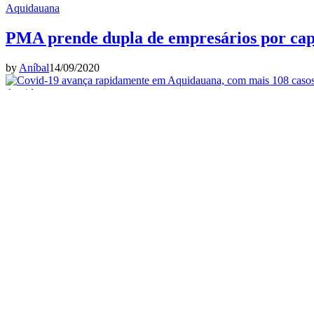
Aquidauana
PMA prende dupla de empresários por cap
by
Aníbal
14/09/2020
Aquidauana
Com mais duas mortes registradas, Aquidau
by
Aníbal
24/08/2020
Aquidauana
Aquidauana registra 37ª morte por Covid-1
by
Aníbal
21/08/2020
Aquidauana
Aquidauana tem 39 novos casos de Covid-19,