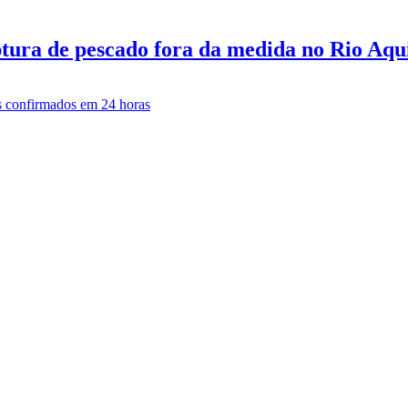
tura de pescado fora da medida no Rio Aq
ana totaliza 39 óbitos por Covid-19 e tem 
9 e, em 24 horas, tem 16 novos casos confi
 mas, pelo terceiro dia seguido, não regist