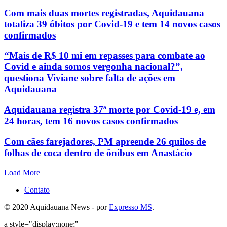
Com mais duas mortes registradas, Aquidauana
totaliza 39 óbitos por Covid-19 e tem 14 novos casos
confirmados
“Mais de R$ 10 mi em repasses para combate ao
Covid e ainda somos vergonha nacional?”,
questiona Viviane sobre falta de ações em
Aquidauana
Aquidauana registra 37ª morte por Covid-19 e, em
24 horas, tem 16 novos casos confirmados
Com cães farejadores, PM apreende 26 quilos de
folhas de coca dentro de ônibus em Anastácio
Load More
Contato
© 2020 Aquidauana News - por
Expresso MS
.
a style="display:none;"