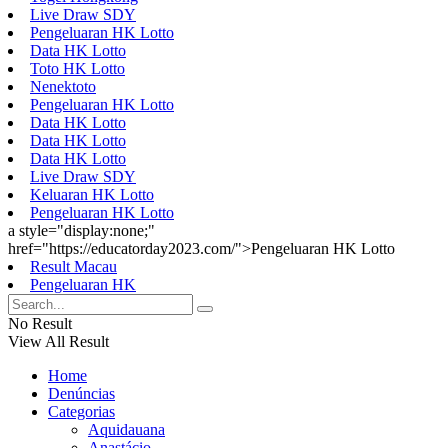
Live Draw SDY
Pengeluaran HK Lotto
Data HK Lotto
Toto HK Lotto
Nenektoto
Pengeluaran HK Lotto
Data HK Lotto
Data HK Lotto
Data HK Lotto
Live Draw SDY
Keluaran HK Lotto
Pengeluaran HK Lotto
a style="display:none;"
href="https://educatorday2023.com/">Pengeluaran HK Lotto
Result Macau
Pengeluaran HK
No Result
View All Result
Home
Denúncias
Categorias
Aquidauana
Anastácio