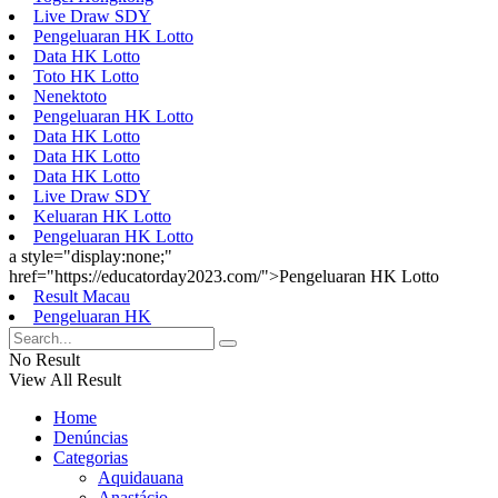
Live Draw SDY
Pengeluaran HK Lotto
Data HK Lotto
Toto HK Lotto
Nenektoto
Pengeluaran HK Lotto
Data HK Lotto
Data HK Lotto
Data HK Lotto
Live Draw SDY
Keluaran HK Lotto
Pengeluaran HK Lotto
a style="display:none;"
href="https://educatorday2023.com/">Pengeluaran HK Lotto
Result Macau
Pengeluaran HK
No Result
View All Result
Home
Denúncias
Categorias
Aquidauana
Anastácio