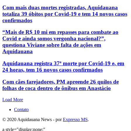
Com mais duas mortes registradas, Aquidauana
totaliza 39 óbitos por Covid-19 e tem 14 novos casos
confirmados
“Mais de R$ 10 mi em repasses para combate ao
Covid e ainda somos vergonha nacional?”,
questiona Viviane sobre falta de ações em
Aquidauana
Aquidauana registra 37ª morte por Covid-19 e, em
24 horas, tem 16 novos casos confirmados
Com cães farejadores, PM apreende 26 quilos de
folhas de coca dentro de ônibus em Anastácio
Load More
Contato
© 2020 Aquidauana News - por
Expresso MS
.
a style="display:none;"