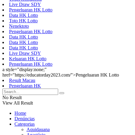
Live Draw SDY
Pengeluaran HK Lotto
Data HK Lotto
Toto HK Lotto
Nenektoto
Pengeluaran HK Lotto
Data HK Lotto
Data HK Lotto
Data HK Lotto
Live Draw SDY
Keluaran HK Lotto
Pengeluaran HK Lotto
a style="display:none;"
href="https://educatorday2023.com/">Pengeluaran HK Lotto
Result Macau
Pengeluaran HK
No Result
View All Result
Home
Denúncias
Categorias
Aquidauana
Anastácio