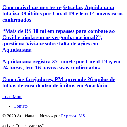
Com mais duas mortes registradas, Aquidauana
totaliza 39 óbitos por Covid-19 e tem 14 novos casos
confirmados
“Mais de R$ 10 mi em repasses para combate ao
Covid e ainda somos vergonha nacional?”,
questiona Viviane sobre falta de ações em
Aquidauana
Aquidauana registra 37ª morte por Covid-19 e, em
24 horas, tem 16 novos casos confirmados
Com cães farejadores, PM apreende 26 quilos de
folhas de coca dentro de ônibus em Anastácio
Load More
Contato
© 2020 Aquidauana News - por
Expresso MS
.
a style="display:none;"