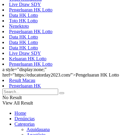
Live Draw SDY
Pengeluaran HK Lotto
Data HK Lotto
Toto HK Lotto
Nenektoto
Pengeluaran HK Lotto
Data HK Lotto
Data HK Lotto
Data HK Lotto
Live Draw SDY
Keluaran HK Lotto
Pengeluaran HK Lotto
a style="display:none;"
href="https://educatorday2023.com/">Pengeluaran HK Lotto
Result Macau
Pengeluaran HK
No Result
View All Result
Home
Denúncias
Categorias
Aquidauana
Anastácio