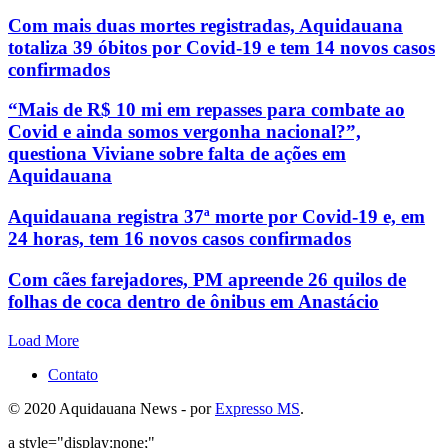
Com mais duas mortes registradas, Aquidauana
totaliza 39 óbitos por Covid-19 e tem 14 novos casos
confirmados
“Mais de R$ 10 mi em repasses para combate ao
Covid e ainda somos vergonha nacional?”,
questiona Viviane sobre falta de ações em
Aquidauana
Aquidauana registra 37ª morte por Covid-19 e, em
24 horas, tem 16 novos casos confirmados
Com cães farejadores, PM apreende 26 quilos de
folhas de coca dentro de ônibus em Anastácio
Load More
Contato
© 2020 Aquidauana News - por
Expresso MS
.
a style="display:none;"