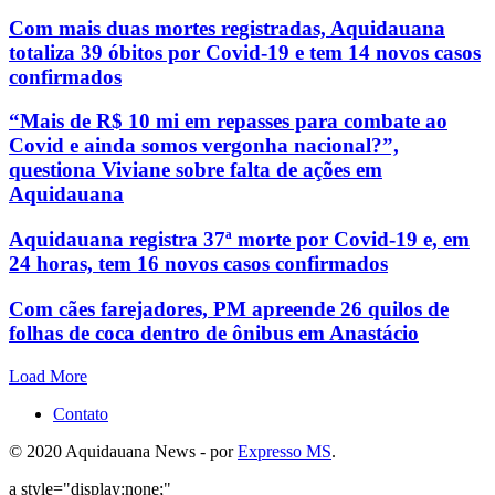
Com mais duas mortes registradas, Aquidauana
totaliza 39 óbitos por Covid-19 e tem 14 novos casos
confirmados
“Mais de R$ 10 mi em repasses para combate ao
Covid e ainda somos vergonha nacional?”,
questiona Viviane sobre falta de ações em
Aquidauana
Aquidauana registra 37ª morte por Covid-19 e, em
24 horas, tem 16 novos casos confirmados
Com cães farejadores, PM apreende 26 quilos de
folhas de coca dentro de ônibus em Anastácio
Load More
Contato
© 2020 Aquidauana News - por
Expresso MS
.
a style="display:none;"