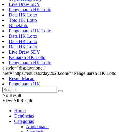
Live Draw SDY
Pengeluaran HK Lotto
Data HK Lotto
Toto HK Lotto
Nenektoto
Pengeluaran HK Lotto
Data HK Lotto
Data HK Lotto
Data HK Lotto
Live Draw SDY
Keluaran HK Lotto
Pengeluaran HK Lotto
a style="display:none;"
href="https://educatorday2023.com/">Pengeluaran HK Lotto
Result Macau
Pengeluaran HK
No Result
View All Result
Home
Denúncias
Categorias
Aquidauana
Anastácio