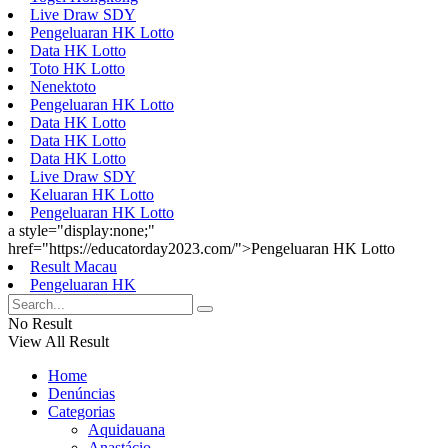
Live Draw SDY
Pengeluaran HK Lotto
Data HK Lotto
Toto HK Lotto
Nenektoto
Pengeluaran HK Lotto
Data HK Lotto
Data HK Lotto
Data HK Lotto
Live Draw SDY
Keluaran HK Lotto
Pengeluaran HK Lotto
a style="display:none;"
href="https://educatorday2023.com/">Pengeluaran HK Lotto
Result Macau
Pengeluaran HK
No Result
View All Result
Home
Denúncias
Categorias
Aquidauana
Anastácio