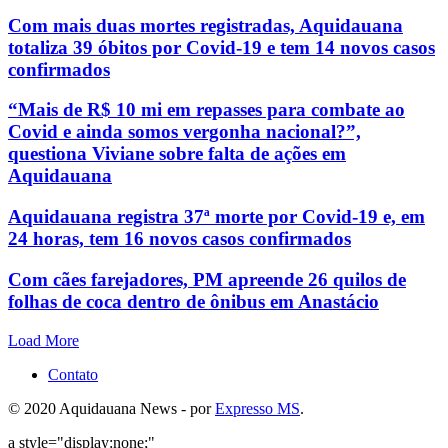
Com mais duas mortes registradas, Aquidauana
totaliza 39 óbitos por Covid-19 e tem 14 novos casos
confirmados
“Mais de R$ 10 mi em repasses para combate ao
Covid e ainda somos vergonha nacional?”,
questiona Viviane sobre falta de ações em
Aquidauana
Aquidauana registra 37ª morte por Covid-19 e, em
24 horas, tem 16 novos casos confirmados
Com cães farejadores, PM apreende 26 quilos de
folhas de coca dentro de ônibus em Anastácio
Load More
Contato
© 2020 Aquidauana News - por
Expresso MS
.
a style="display:none;"