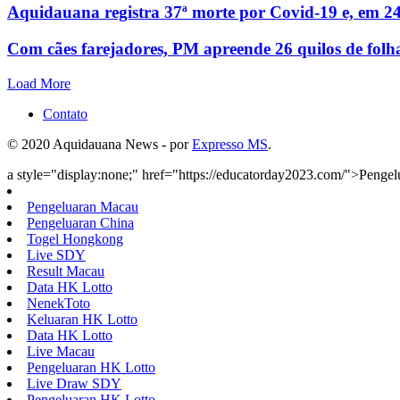
Aquidauana registra 37ª morte por Covid-19 e, em 24
Com cães farejadores, PM apreende 26 quilos de folh
Load More
Contato
© 2020 Aquidauana News - por
Expresso MS
.
a style="display:none;" href="https://educatorday2023.com/">Penge
Pengeluaran Macau
Pengeluaran China
Togel Hongkong
Live SDY
Result Macau
Data HK Lotto
NenekToto
Keluaran HK Lotto
Data HK Lotto
Live Macau
Pengeluaran HK Lotto
Live Draw SDY
Pengeluaran HK Lotto