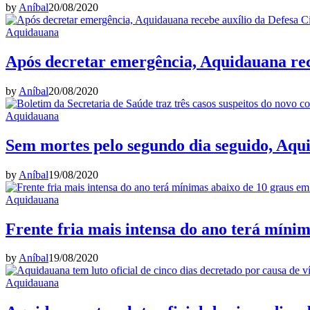
by
Aníbal
20/08/2020
Aquidauana
Após decretar emergência, Aquidauana rece
by
Aníbal
20/08/2020
Aquidauana
Sem mortes pelo segundo dia seguido, Aqu
by
Aníbal
19/08/2020
Aquidauana
Frente fria mais intensa do ano terá míni
by
Aníbal
19/08/2020
Aquidauana