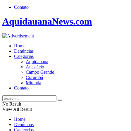
Contato
AquidauanaNews.com
Home
Denúncias
Categorias
Aquidauana
Anastácio
Campo Grande
Corumbá
Miranda
Contato
No Result
View All Result
Home
Denúncias
Categorias