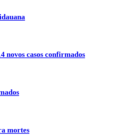
uidauana
14 novos casos confirmados
rmados
ra mortes