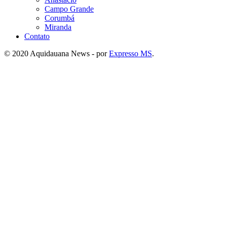
Campo Grande
Corumbá
Miranda
Contato
© 2020 Aquidauana News - por
Expresso MS
.