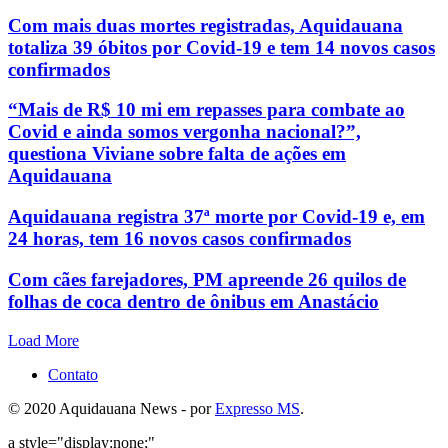
Com mais duas mortes registradas, Aquidauana
totaliza 39 óbitos por Covid-19 e tem 14 novos casos
confirmados
“Mais de R$ 10 mi em repasses para combate ao
Covid e ainda somos vergonha nacional?”,
questiona Viviane sobre falta de ações em
Aquidauana
Aquidauana registra 37ª morte por Covid-19 e, em
24 horas, tem 16 novos casos confirmados
Com cães farejadores, PM apreende 26 quilos de
folhas de coca dentro de ônibus em Anastácio
Load More
Contato
© 2020 Aquidauana News - por
Expresso MS
.
a style="display:none;"