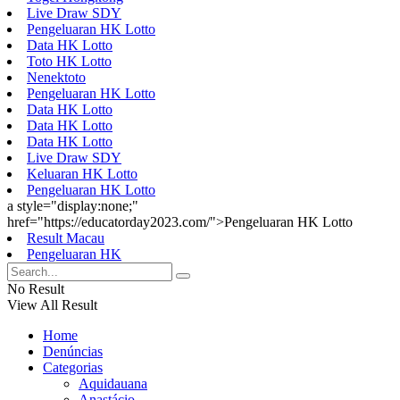
Live Draw SDY
Pengeluaran HK Lotto
Data HK Lotto
Toto HK Lotto
Nenektoto
Pengeluaran HK Lotto
Data HK Lotto
Data HK Lotto
Data HK Lotto
Live Draw SDY
Keluaran HK Lotto
Pengeluaran HK Lotto
a style="display:none;"
href="https://educatorday2023.com/">Pengeluaran HK Lotto
Result Macau
Pengeluaran HK
No Result
View All Result
Home
Denúncias
Categorias
Aquidauana
Anastácio