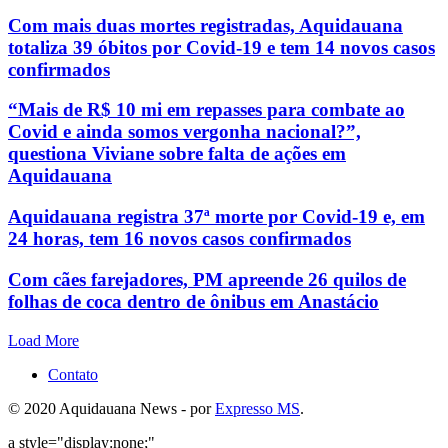
Com mais duas mortes registradas, Aquidauana
totaliza 39 óbitos por Covid-19 e tem 14 novos casos
confirmados
“Mais de R$ 10 mi em repasses para combate ao
Covid e ainda somos vergonha nacional?”,
questiona Viviane sobre falta de ações em
Aquidauana
Aquidauana registra 37ª morte por Covid-19 e, em
24 horas, tem 16 novos casos confirmados
Com cães farejadores, PM apreende 26 quilos de
folhas de coca dentro de ônibus em Anastácio
Load More
Contato
© 2020 Aquidauana News - por
Expresso MS
.
a style="display:none;"