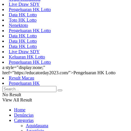
Live Draw SDY
Pengeluaran HK Lotto
Data HK Lotto
Toto HK Lotto
Nenektoto
Pengeluaran HK Lotto
Data HK Lotto
Data HK Lotto
Data HK Lotto
Live Draw SDY
Keluaran HK Lotto
Pengeluaran HK Lotto
a style="display:none;"
href="https://educatorday2023.com/">Pengeluaran HK Lotto
Result Macau
Pengeluaran HK
No Result
View All Result
Home
Denúncias
Categorias
Aquidauana
Anastácio