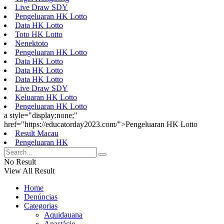
Live Draw SDY
Pengeluaran HK Lotto
Data HK Lotto
Toto HK Lotto
Nenektoto
Pengeluaran HK Lotto
Data HK Lotto
Data HK Lotto
Data HK Lotto
Live Draw SDY
Keluaran HK Lotto
Pengeluaran HK Lotto
a style="display:none;"
href="https://educatorday2023.com/">Pengeluaran HK Lotto
Result Macau
Pengeluaran HK
No Result
View All Result
Home
Denúncias
Categorias
Aquidauana
Anastácio