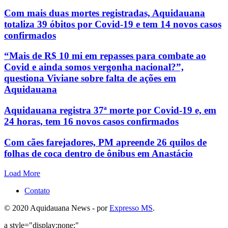
Com mais duas mortes registradas, Aquidauana
totaliza 39 óbitos por Covid-19 e tem 14 novos casos
confirmados
“Mais de R$ 10 mi em repasses para combate ao
Covid e ainda somos vergonha nacional?”,
questiona Viviane sobre falta de ações em
Aquidauana
Aquidauana registra 37ª morte por Covid-19 e, em
24 horas, tem 16 novos casos confirmados
Com cães farejadores, PM apreende 26 quilos de
folhas de coca dentro de ônibus em Anastácio
Load More
Contato
© 2020 Aquidauana News - por
Expresso MS
.
a style="display:none;"